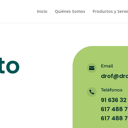
Inicio
Quiénes Somos
Productos y Servi
to
Email

drof@dro
Teléfonos

91 636 32
617 488 
617 488 