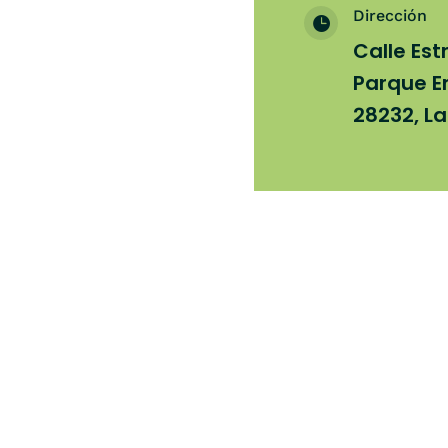
Dirección

Calle Est
Parque E
28232, L