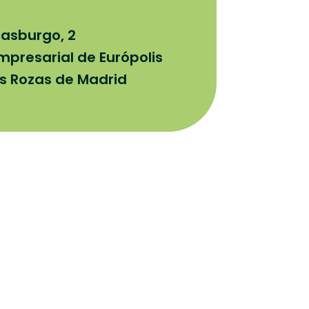
rasburgo, 2
mpresarial de Európolis
as Rozas de Madrid