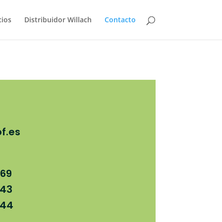
cios
Distribuidor Willach
Contacto
f.es
 69
743
744